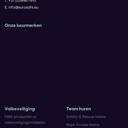
T. +31 (0)384671910
E. info@eurosafe.eu
Onze keurmerken
Veiligheidsladder Trede 3
VCA**
ISO9001
IRATA (Operator en Trainer)
KOMO Safety voor de BRL9935
Rescue 3 Europe
NIKTA
Valbeveiliging
Team huren
PBM-producten en
Safety & Rescue teams
valbeveiligingsmiddelen
Rope Access teams