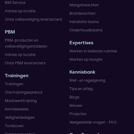
BIM Service
Mangatwachten
Advies op locatie
Brandwachten
Onze valbeveiliging leveranciers
Installatie teams
Onderhoudsteams
PBM
PBM-producten en
Expertises
valbeveiligingsmiddelen
Werken in besloten ruimtes
Advies op locatie
Werken op hoogte
Onze PBM leveranciers
Kennisbank
Trainingen
Wet- en regelgeving
Trainingen
Tips en uitleg
Ons trainingsaanbod
Blogs
Maatwerktraining
Nieuws
Kennissessies
Projecten
Veiligheidsdagen
Veelgestelde vragen - FAQ
Toolboxen