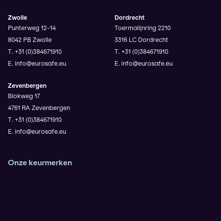
Zwolle
Dordrecht
Punterweg 12-14
Toermalijnring 2210
8042 PB Zwolle
3316 LC Dordrecht
T. +31 (0)384671910
T. +31 (0)384671910
E. info@eurosafe.eu
E. info@eurosafe.eu
Zevenbergen
Blokweg 17
4761 RA Zevenbergen
T. +31 (0)384671910
E. info@eurosafe.eu
Onze keurmerken
Veiligheidsladder Trede 3
VCA**
ISO9001
IRATA (Operator en Trainer)
KOMO Safety voor de BRL9935
Rescue 3 Europe