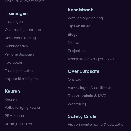
Onze PBM leveranciers
Kennisbank
Trainingen
Wet- en regelgeving
Trainingen
Tips en uitleg
Ons trainingsaanbod
Blogs
Maatwerktraining
Nieuws
Kennissessies
Projecten
Veiligheidsdagen
Veelgestelde vragen - FAQ
Toolboxen
Trainingslocaties
Over Eurosafe
Logboektrainingen
Ons team
Verklaringen & certificaten
Keuren
Duurzaamheid & MVO
Keuren
Werken bij
Valbeveiliging keuren
PBM keuren
Safety Circle
Milan (re)sealen
Risico inventarisatie & evaluatie