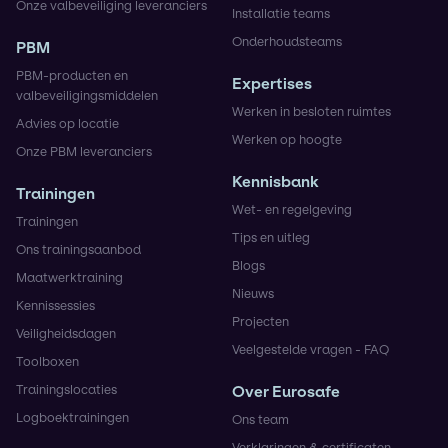
Onze valbeveiliging leveranciers
Installatie teams
Onderhoudsteams
PBM
PBM-producten en
Expertises
valbeveiligingsmiddelen
Werken in besloten ruimtes
Advies op locatie
Werken op hoogte
Onze PBM leveranciers
Kennisbank
Trainingen
Wet- en regelgeving
Trainingen
Tips en uitleg
Ons trainingsaanbod
Blogs
Maatwerktraining
Nieuws
Kennissessies
Projecten
Veiligheidsdagen
Veelgestelde vragen - FAQ
Toolboxen
Trainingslocaties
Over Eurosafe
Logboektrainingen
Ons team
Verklaringen & certificaten