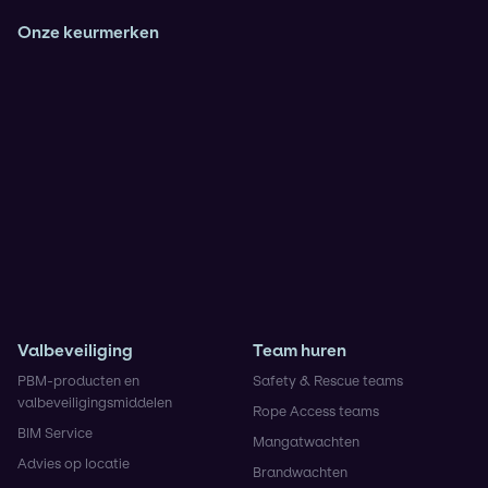
Onze keurmerken
Veiligheidsladder Trede 3
VCA**
ISO9001
IRATA (Operator en Trainer)
KOMO Safety voor de BRL9935
Rescue 3 Europe
NIKTA
Valbeveiliging
Team huren
PBM-producten en
Safety & Rescue teams
valbeveiligingsmiddelen
Rope Access teams
BIM Service
Mangatwachten
Advies op locatie
Brandwachten