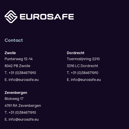
Contact
Zwolle
Dordrecht
Punterweg 12-14
Toermalijnring 2210
8042 PB Zwolle
3316 LC Dordrecht
T. +31 (0)384671910
T. +31 (0)384671910
E. info@eurosafe.eu
E. info@eurosafe.eu
Zevenbergen
Blokweg 17
4761 RA Zevenbergen
T. +31 (0)384671910
E. info@eurosafe.eu