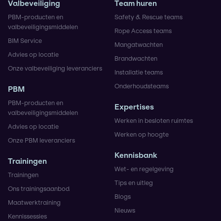
Valbeveiliging
Team huren
PBM-producten en
Safety & Rescue teams
valbeveiligingsmiddelen
Rope Access teams
BIM Service
Mangatwachten
Advies op locatie
Brandwachten
Onze valbeveiliging leveranciers
Installatie teams
Onderhoudsteams
PBM
PBM-producten en
Expertises
valbeveiligingsmiddelen
Werken in besloten ruimtes
Advies op locatie
Werken op hoogte
Onze PBM leveranciers
Kennisbank
Trainingen
Wet- en regelgeving
Trainingen
Tips en uitleg
Ons trainingsaanbod
Blogs
Maatwerktraining
Nieuws
Kennissessies