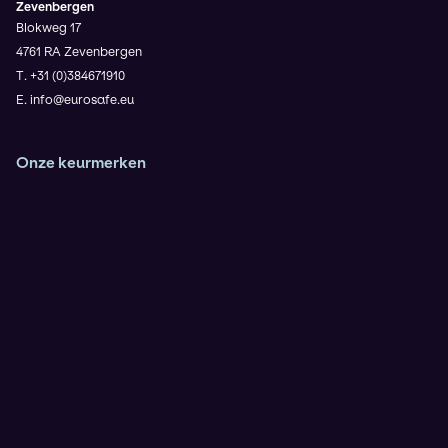
Zevenbergen
Blokweg 17
4761 RA Zevenbergen
T. +31 (0)384671910
E. info@eurosafe.eu
Onze keurmerken
Veiligheidsladder Trede 3
VCA**
ISO9001
IRATA (Operator en Trainer)
KOMO Safety voor de BRL9935
Rescue 3 Europe
NIKTA