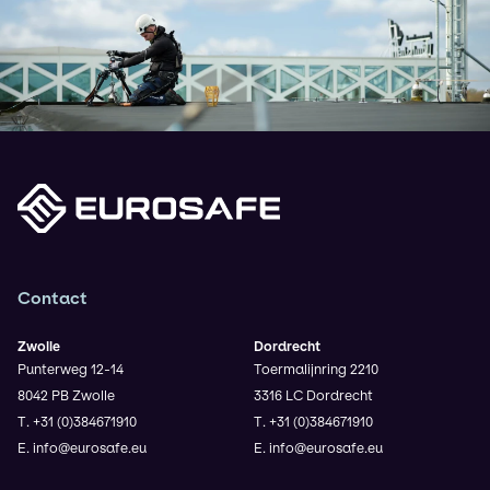
Contact
Zwolle
Dordrecht
Punterweg 12-14
Toermalijnring 2210
8042 PB Zwolle
3316 LC Dordrecht
T. +31 (0)384671910
T. +31 (0)384671910
E. info@eurosafe.eu
E. info@eurosafe.eu