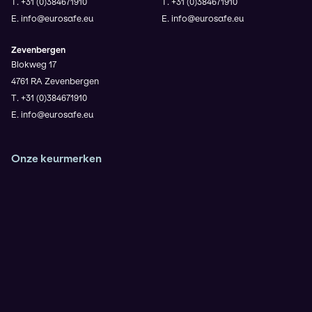
T. +31 (0)384671910
T. +31 (0)384671910
E. info@eurosafe.eu
E. info@eurosafe.eu
Zevenbergen
Blokweg 17
4761 RA Zevenbergen
T. +31 (0)384671910
E. info@eurosafe.eu
Onze keurmerken
Veiligheidsladder Trede 3
VCA**
ISO9001
IRATA (Operator en Trainer)
KOMO Safety voor de BRL9935
Rescue 3 Europe
NIKTA