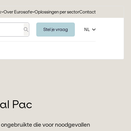
k
Over Eurosafe
Oplossingen per sector
Contact
Stel je vraag
NL
Zoeken
al Pac
ongebruikte die voor noodgevallen