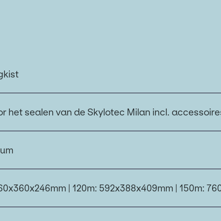
kist
or het sealen van de Skylotec Milan incl. accessoire
ium
60x360x246mm | 120m: 592x388x409mm | 150m: 7