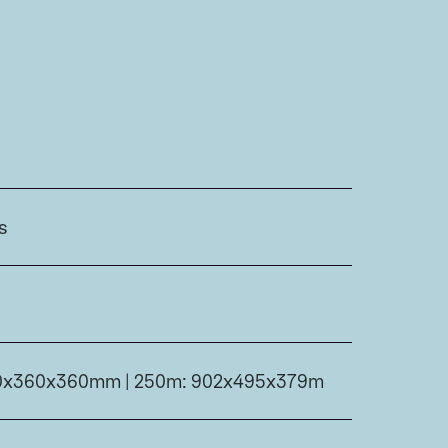
s
60x360x360mm | 250m: 902x495x379m