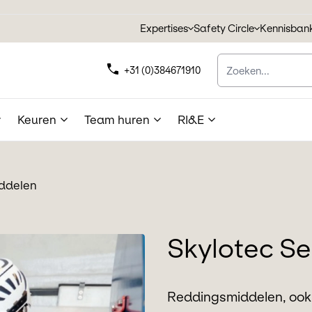
Expertises
Safety Circle
Kennisban
Zoeken
+31 (0)384671910
Keuren
Team huren
RI&E
iddelen
Skylotec Se
Reddingsmiddelen, ook 