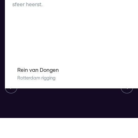
sfeer heerst.
Rein van Dongen
Rotterdam rigging
Vorige
Vol