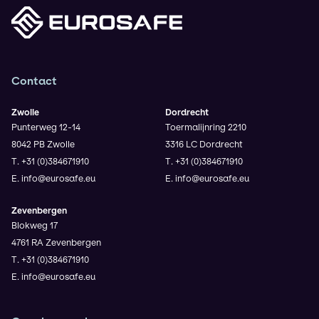
Contact
Zwolle
Dordrecht
Punterweg 12-14
Toermalijnring 2210
8042 PB Zwolle
3316 LC Dordrecht
T. +31 (0)384671910
T. +31 (0)384671910
E. info@eurosafe.eu
E. info@eurosafe.eu
Zevenbergen
Blokweg 17
4761 RA Zevenbergen
T. +31 (0)384671910
E. info@eurosafe.eu