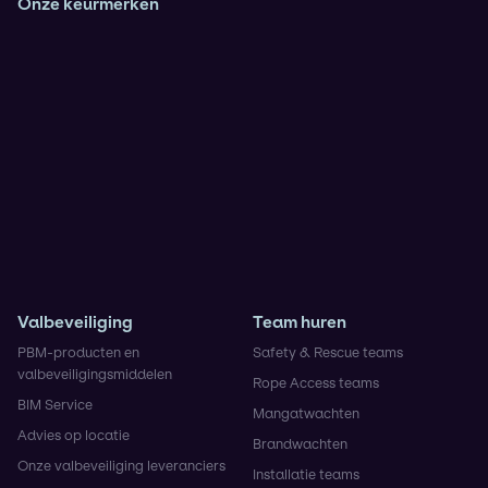
Onze keurmerken
Veiligheidsladder Trede 3
VCA**
ISO9001
IRATA (Operator en Trainer)
KOMO Safety voor de BRL9935
Rescue 3 Europe
NIKTA
Valbeveiliging
Team huren
PBM-producten en
Safety & Rescue teams
valbeveiligingsmiddelen
Rope Access teams
BIM Service
Mangatwachten
Advies op locatie
Brandwachten
Onze valbeveiliging leveranciers
Installatie teams