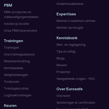
Onderhoudsteams
PBM
PBM-producten en
Expertises
valbeveiligingsmiddelen
Werken in besloten ruimtes
Advies op locatie
Werken op hoogte
Onze PBM leveranciers
Kennisbank
Trainingen
Wet- en regelgeving
Trainingen
Tips en uitleg
Ons trainingsaanbod
Blogs
Maatwerktraining
Nieuws
Kennissessies
Projecten
Veiligheidsdagen
Veelgestelde vragen - FAQ
Toolboxen
Trainingslocaties
Over Eurosafe
Logboektrainingen
Ons team
Verklaringen & certificaten
Keuren