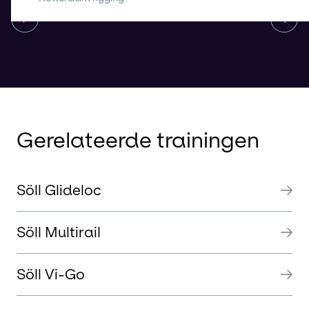
Vorige
Vol
Gerelateerde trainingen
Söll Glideloc
Söll Multirail
Söll Vi-Go