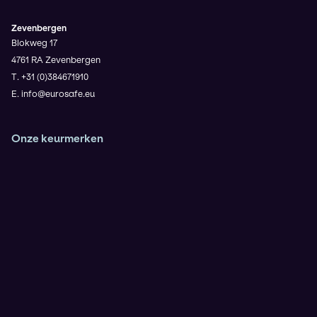
Zevenbergen
Blokweg 17
4761 RA Zevenbergen
T. +31 (0)384671910
E. info@eurosafe.eu
Onze keurmerken
Veiligheidsladder Trede 3
VCA**
ISO9001
IRATA (Operator en Trainer)
KOMO Safety voor de BRL9935
Rescue 3 Europe
NIKTA