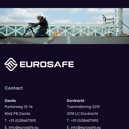
Contact
Zwolle
Dordrecht
Punterweg 12-14
Toermalijnring 2210
8042 PB Zwolle
3316 LC Dordrecht
T. +31 (0)384671910
T. +31 (0)384671910
E. info@eurosafe.eu
E. info@eurosafe.eu